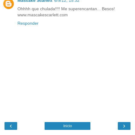
Mascake Scarlett
6/9/12, 15:32
Ohhhh que chulada!!!! Me superencantan... Besos!
www.mascakescarlett.com
Responder
‹
›
Inicio